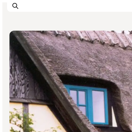
Galleries
Ispirazioni
Dove andare
Cosa fare
Dove dormire
Pianifica il viaggio