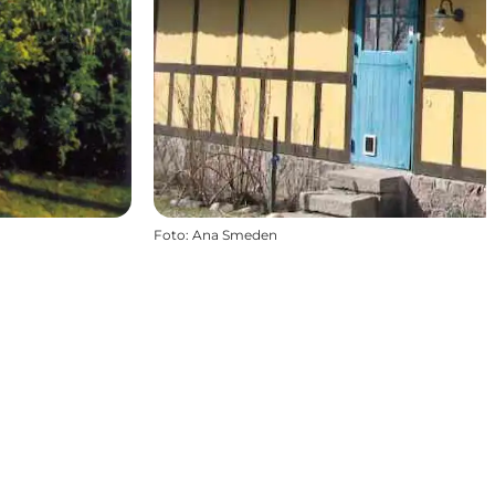
Foto
:
Ana Smeden