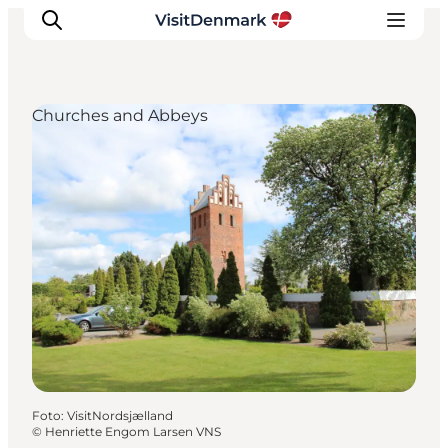
Churches and Abbeys
Ispirazioni
Dove andare
Cosa fare
Dove dormire
Pianifica il viaggio
Foto
:
VisitNordsjælland
©
Henriette Engom Larsen VNS