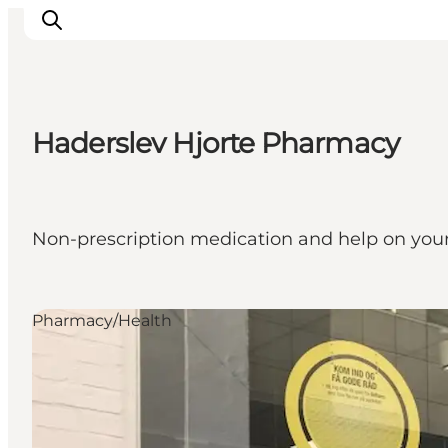
Haderslev Hjorte Pharmacy
Ispirazioni
Dove andare
Cosa fare
Non-prescription medication and help on your
Dove dormire
Pianifica il viaggio
Pharmacy/Health