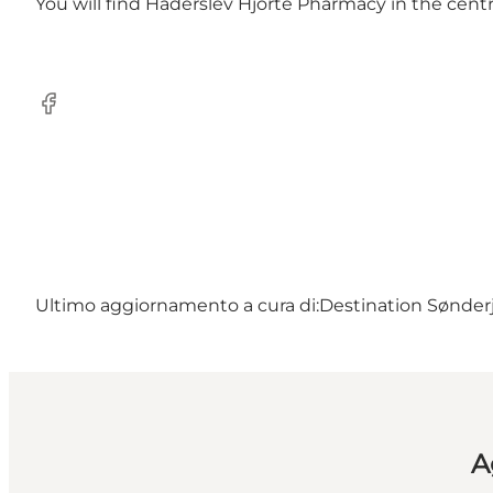
You will find Haderslev Hjorte Pharmacy in the cent
Facebook
Ultimo aggiornamento a cura di:
Destination Sønderj
A