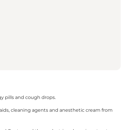
gy pills and cough drops.
nd-aids, cleaning agents and anesthetic cream from