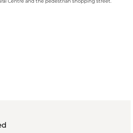
ural Centre and the pedestrian shopping street.
ed