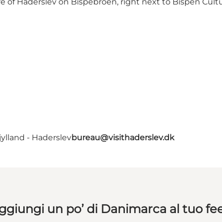
re of Haderslev on Bispebroen, right next to Bispen Cult
ylland - Haderslev
bureau@visithaderslev.dk
ggiungi un po’ di Danimarca al tuo fe