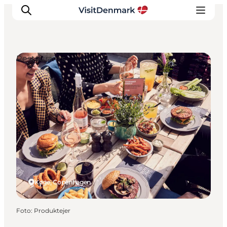
Restaurants
Ispirazioni
Dove andare
Cosa fare
Dove dormire
Pianifica il viaggio
Køge, Copenhagen
Foto
:
Produktejer