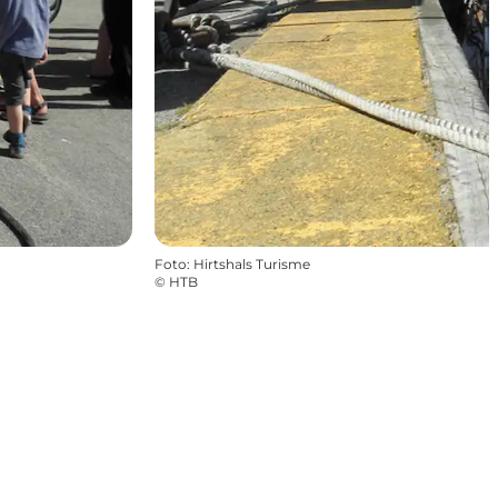
Foto
:
Hirtshals Turisme
©
HTB