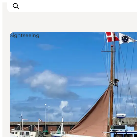
Sightseeing
Ispirazioni
Dove andare
Cosa fare
Dove dormire
Pianifica il viaggio