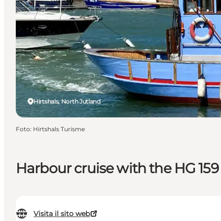
Hirtshals, North Jutland
Foto
:
Hirtshals Turisme
Harbour cruise with the HG 159 
Visita il sito web