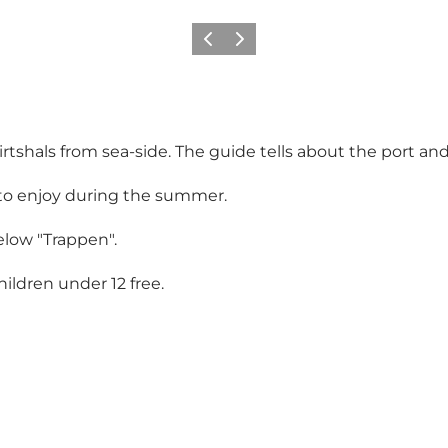
Precedente
Avanti
shals from sea-side. The guide tells about the port and
s to enjoy during the summer.
elow "Trappen".
hildren under 12 free.