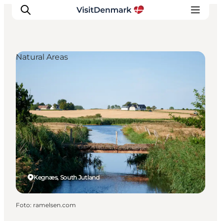
Natural Areas
Ispirazioni
Dove andare
Cosa fare
Dove dormire
Pianifica il viaggio
Kegnæs, South Jutland
Foto
:
ramelsen.com