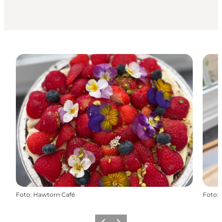
Foto
:
Hawtorn Café
Foto
: