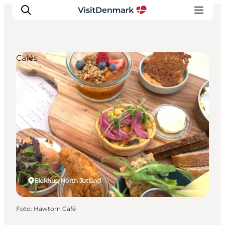
Cafés
Ispirazioni
Dove andare
Cosa fare
Dove dormire
Pianifica il viaggio
Blokhus, North Jutland
Foto
:
Hawtorn Café