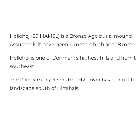
Hellehøj (89 MAMSL) is a Bronze Age burial mound - 
Assumedly it have been 4 meters high and 18 meters 
Hellehøj is one of Denmark's highest hills and from 
southeast.
The Panorama cycle routes
"Højt over havet"
og
"I f
landscape south of Hirtshals.