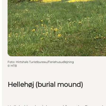
Foto
:
Hirtshals Turistbureau/Feriehusudlejning
©
HTB
Hellehøj (burial mound)