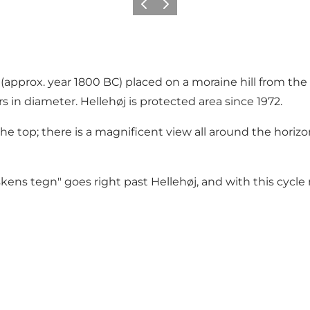
Precedente
Avanti
(approx. year 1800 BC) placed on a moraine hill from the
in diameter. Hellehøj is protected area since 1972.
the top; there is a magnificent view all around the horiz
iskens tegn"
goes right past Hellehøj, and with this cycle 