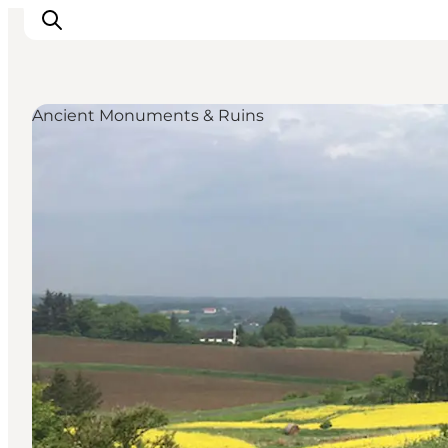
Ancient Monuments & Ruins
Ispirazioni
Dove andare
Cosa fare
Dove dormire
Pianifica il viaggio