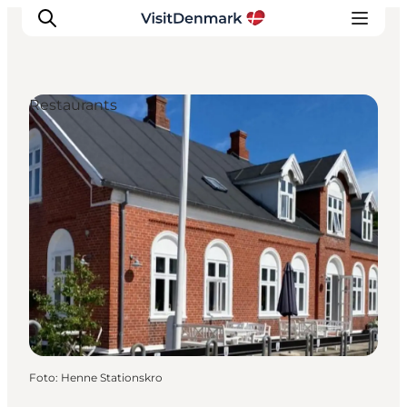
Restaurants
Ispirazioni
Dove andare
Cosa fare
Dove dormire
Pianifica il viaggio
Foto
:
Henne Stationskro