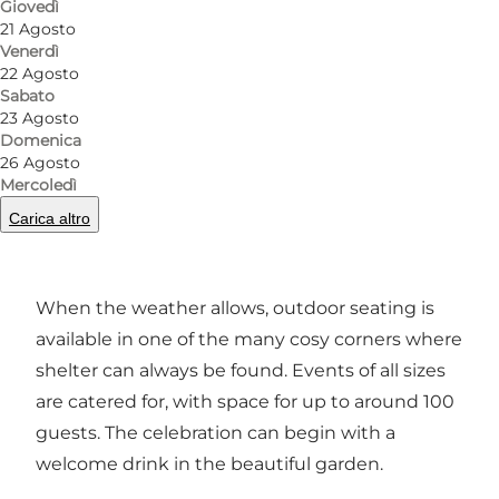
Giovedì
21 Agosto
Precedente
Avanti
Venerdì
22 Agosto
Sabato
23 Agosto
Domenica
26 Agosto
Henne Stationskro is today owned by Maria and
Mercoledì
Claus, who took over the inn in 2025. It offers
Carica altro
the opportunity to host celebrations, enjoy an à
la carte menu, or order takeaway.
When the weather allows, outdoor seating is
available in one of the many cosy corners where
shelter can always be found. Events of all sizes
are catered for, with space for up to around 100
guests. The celebration can begin with a
welcome drink in the beautiful garden.