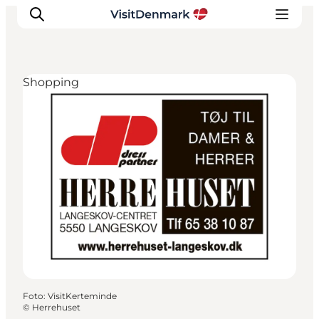
Shopping
Ispirazioni
Dove andare
Cosa fare
Dove dormire
Pianifica il viaggio
Foto
:
VisitKerteminde
©
Herrehuset