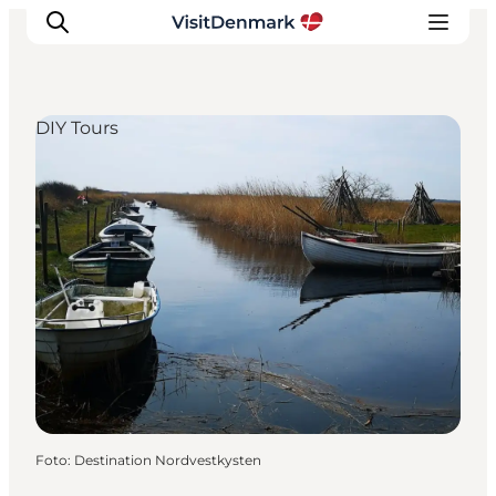
DIY Tours
Ispirazioni
Dove andare
Cosa fare
Dove dormire
Pianifica il viaggio
Foto
:
Destination Nordvestkysten