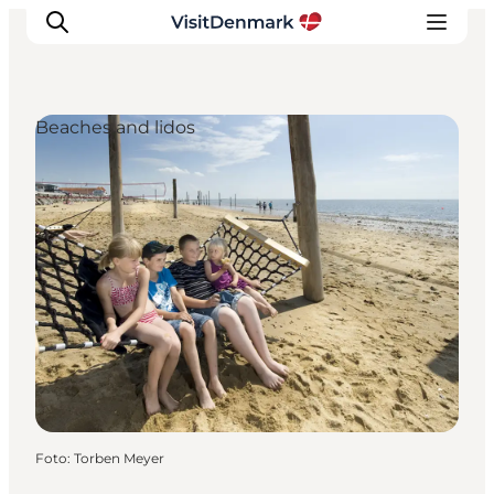
Beaches and lidos
Ispirazioni
Dove andare
Cosa fare
Dove dormire
Pianifica il viaggio
Foto
:
Torben Meyer