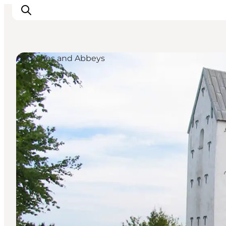
Churches and Abbeys
Ispirazioni
Dove andare
Cosa fare
Dove dormire
Pianifica il viaggio