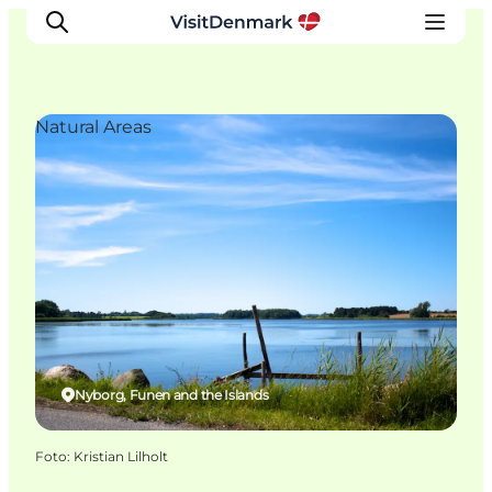
Natural Areas
Ispirazioni
Dove andare
Cosa fare
Dove dormire
Pianifica il viaggio
Nyborg, Funen and the Islands
Foto
:
Kristian Lilholt