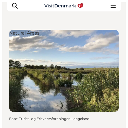
Natural Areas
Ispirazioni
Dove andare
Cosa fare
Dove dormire
Pianifica il viaggio
Foto
:
Turist- og Erhvervsforeningen Langeland