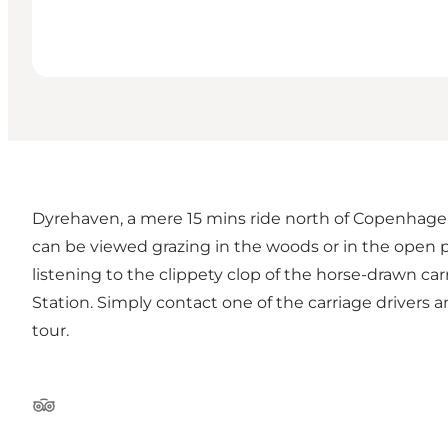
Dyrehaven, a mere 15 mins ride north of Copenhagen, 
can be viewed grazing in the woods or in the open p
listening to the clippety clop of the horse-drawn ca
Station. Simply contact one of the carriage driver
tour.
Tripadvisor