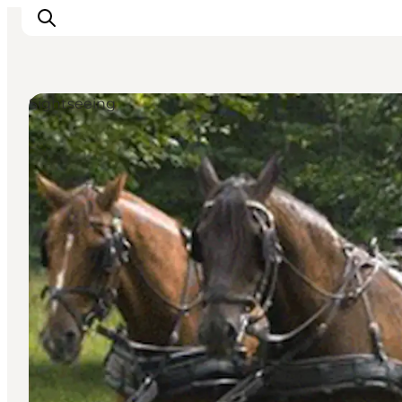
Sightseeing
Ispirazioni
Dove andare
Cosa fare
Dove dormire
Pianifica il viaggio