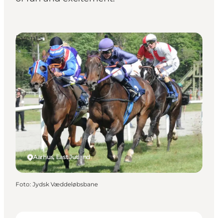
Events
Aarhus, East Jutland
Foto
:
Jydsk Væddeløbsbane