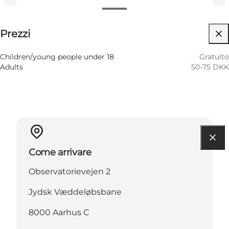
50-75 DKK
Prezzi
Visita il sito web
Children/young people under 18
Gratuito
Adults
50-75 DKK
Come arrivare
Observatorievejen 2
Jydsk Væddeløbsbane
8000 Aarhus C