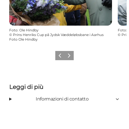
Foto
:
Ole Hindby
Foto
:
©
Prins Henriks Cup på Jydsk Væddeløbsbane i Aarhus
©
Prin
Foto Ole Hindby
Precedente
Avanti
Leggi di più
Informazioni di contatto