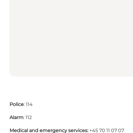
Police
: 114
Alarm
: 112
Medical and emergency services:
+45 70 11 07 07