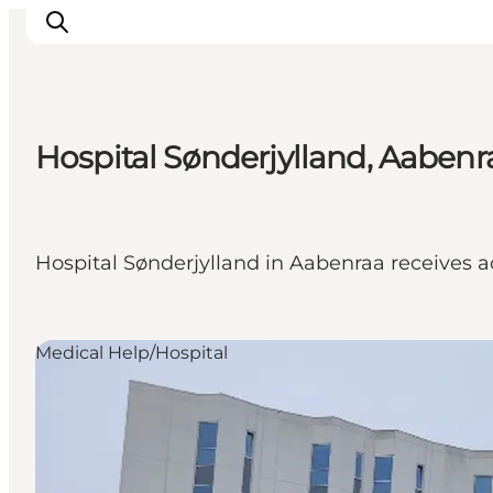
Hospital Sønderjylland, Aabenr
Ispirazioni
Dove andare
Cosa fare
Hospital Sønderjylland in Aabenraa receives a
Dove dormire
Pianifica il viaggio
Medical Help/Hospital