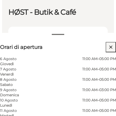
HØST - Butik & Café
Visualizza orari di apertura
Orari di apertura
6 Agosto
11:00 AM–05:00 PM
Giovedì
7 Agosto
11:00 AM–05:00 PM
Venerdì
8 Agosto
11:00 AM–05:00 PM
Sabato
An exciting shop featuring carefully selected
9 Agosto
11:00 AM–03:00 PM
Domenica
products from ceramists and other artisans.
10 Agosto
11:00 AM–05:00 PM
Own posters, local redesign, jewelry, books,
Lunedì
clothing, second hand, wine & champagne.
11 Agosto
11:00 AM–05:00 PM
Martedì