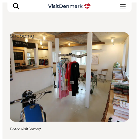
Shopping
Ispirazioni
Dove andare
Cosa fare
Dove dormire
Pianifica il viaggio
Foto
:
VisitSamsø