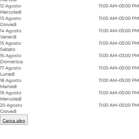
Gallery and coffee & wine café.
12 Agosto
11:00 AM–05:00 PM
Mercoledì
Open: Jun: Fri + Sat 11–17 and Sun 11–15. From Fri
13 Agosto
11:00 AM–05:00 PM
Jun 19th open every day until Aug 30th: Mon–
Giovedì
14 Agosto
11:00 AM–05:00 PM
Sat 11–17 and Sun 11–15.
Venerdì
15 Agosto
11:00 AM–05:00 PM
Rest of the year: See: open2day.dk/samsoe
Sabato
16 Agosto
11:00 AM–03:00 PM
Domenica
17 Agosto
11:00 AM–05:00 PM
Lunedì
18 Agosto
11:00 AM–05:00 PM
Martedì
19 Agosto
11:00 AM–05:00 PM
Mercoledì
Leggi di più
20 Agosto
11:00 AM–05:00 PM
Giovedì
Informazioni di contatto
Carica altro