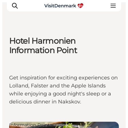
Hotel Harmonien
Ispirazioni
Information Point
Dove andare
Cosa fare
Dove dormire
Get inspiration for exciting experiences on
Pianifica il viaggio
Lolland, Falster and the Apple Islands
while enjoying a good night's sleep or a
delicious dinner in Nakskov.
Information Points