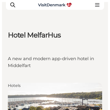
Hotel MelfarHus
Ispirazioni
Dove andare
Cosa fare
A new and modern app-driven hotel in
Dove dormire
Middelfart
Pianifica il viaggio
Hotels