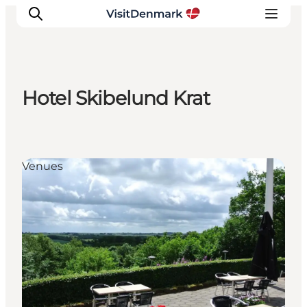
Hotel Skibelund Krat
Ispirazioni
Dove andare
Cosa fare
Venues
Dove dormire
Pianifica il viaggio