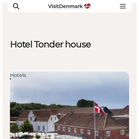
Hotel Tonder house
Ispirazioni
Dove andare
Cosa fare
Hotels
Dove dormire
Pianifica il viaggio