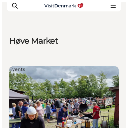
Høve Market
Ispirazioni
Dove andare
Cosa fare
Events
Dove dormire
Pianifica il viaggio