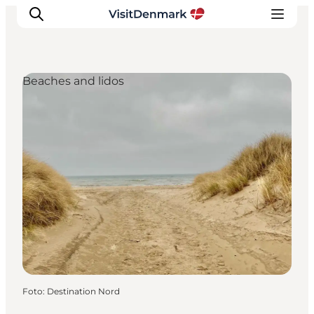
Beaches and lidos
Ispirazioni
Dove andare
Cosa fare
Dove dormire
Pianifica il viaggio
Foto
:
Destination Nord