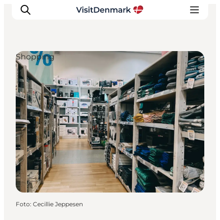
Shopping
Ispirazioni
Dove andare
Cosa fare
Dove dormire
Pianifica il viaggio
Foto
:
Cecillie Jeppesen