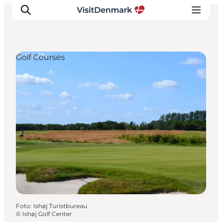
Golf Courses
Ispirazioni
Dove andare
Cosa fare
Dove dormire
Pianifica il viaggio
Foto
:
Ishøj Turistbureau
©
Ishøj Golf Center