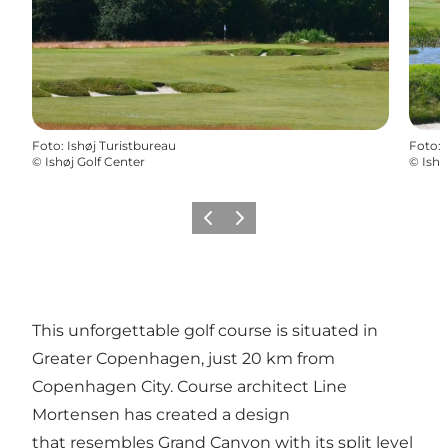
Foto
:
Ishøj Turistbureau
Foto
:
©
Ishøj Golf Center
©
Ishø
Precedente
Avanti
This unforgettable golf course is situated in
Greater Copenhagen, just 20 km from
Copenhagen City. Course architect Line
Mortensen has created a design
that resembles Grand Canyon with its split level