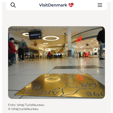
Shopping
Ispirazioni
Dove andare
Cosa fare
Dove dormire
Pianifica il viaggio
Foto
:
Ishøj Turistbureau
©
Ishøj turistbureau