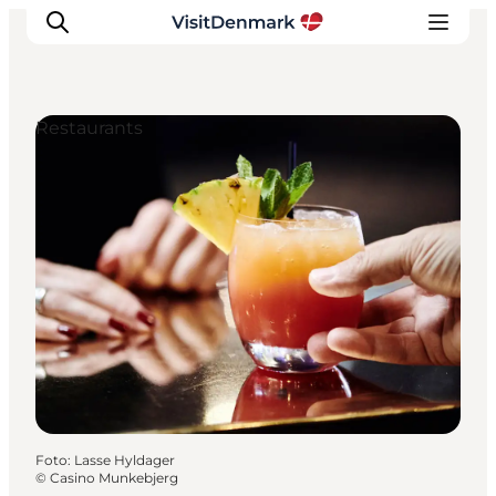
Restaurants
Ispirazioni
Dove andare
Cosa fare
Dove dormire
Pianifica il viaggio
Foto
:
Lasse Hyldager
©
Casino Munkebjerg