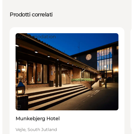
Prodotti correlati
Accommodation
Sostenibile
Munkebjerg Hotel
Vejle, South Jutland