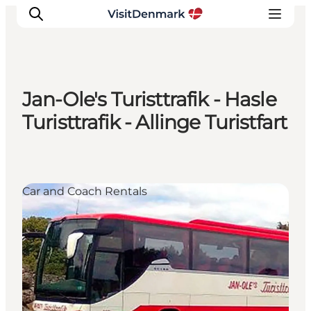
Jan-Ole's Turisttrafik - Hasle
Ispirazioni
Turisttrafik - Allinge Turistfart
Dove andare
Cosa fare
Dove dormire
Car and Coach Rentals
Pianifica il viaggio