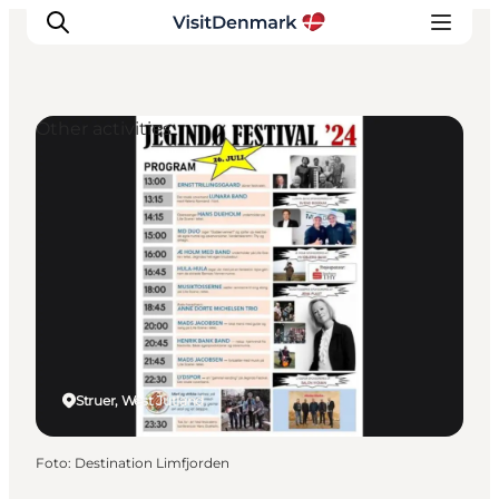
Other activities
Ispirazioni
Dove andare
Cosa fare
Dove dormire
Pianifica il viaggio
Struer, West Jutland
Foto
:
Destination Limfjorden