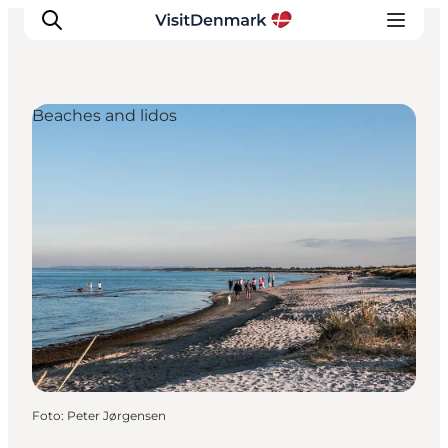
Beaches and lidos
Ispirazioni
Dove andare
Cosa fare
Dove dormire
Pianifica il viaggio
Foto
:
Peter Jørgensen