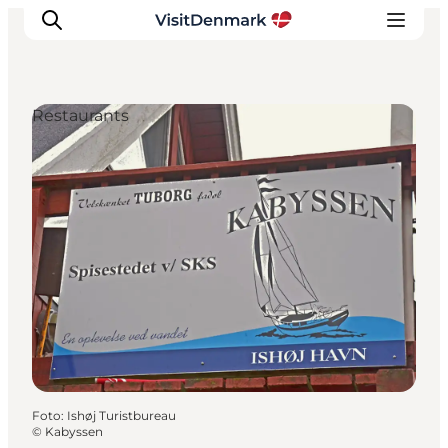
Restaurants
Ispirazioni
Dove andare
Cosa fare
Dove dormire
Pianifica il viaggio
Foto
:
Ishøj Turistbureau
©
Kabyssen