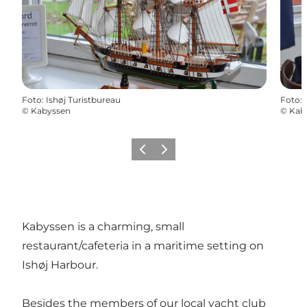
Foto
:
Ishøj Turistbureau
Foto
:
©
Kabyssen
©
Kab
Precedente
Avanti
Kabyssen is a charming, small
restaurant/cafeteria in a maritime setting on
Ishøj Harbour.
Besides the members of our local yacht club