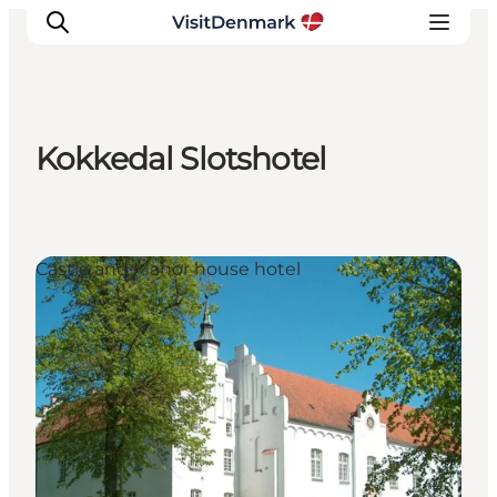
Kokkedal Slotshotel
Ispirazioni
Dove andare
Cosa fare
Castle and Manor house hotel
Dove dormire
Pianifica il viaggio