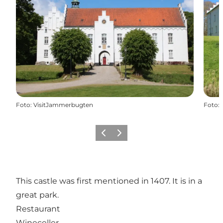
Foto
:
VisitJammerbugten
Foto
:
Precedente
Avanti
This castle was first mentioned in 1407. It is in a
great park.
Restaurant
Wineceller