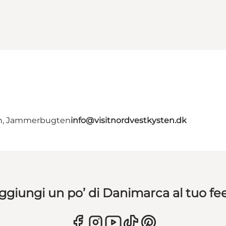
en, Jammerbugten
info@visitnordvestkysten.dk
ggiungi un po’ di Danimarca al tuo fe