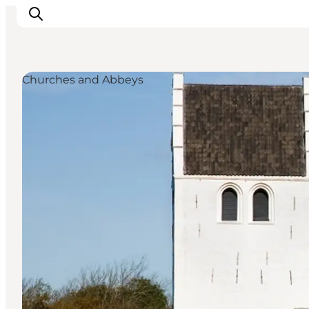
Churches and Abbeys
Ispirazioni
Dove andare
Cosa fare
Dove dormire
Pianifica il viaggio