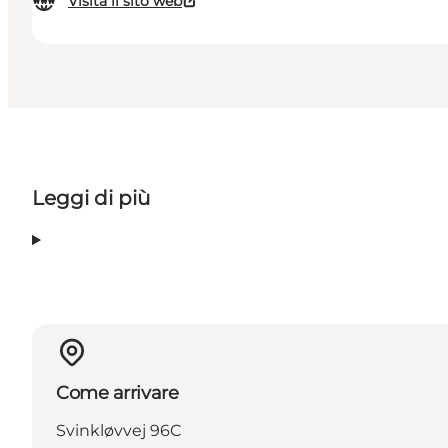
Visita il sito web
Leggi di più
Come arrivare
Svinkløvvej 96C