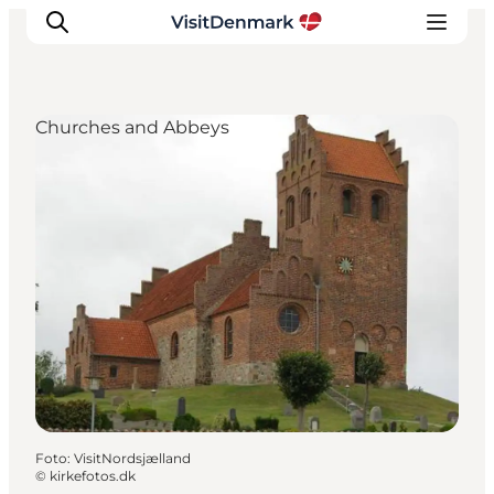
Churches and Abbeys
Ispirazioni
Dove andare
Cosa fare
Dove dormire
Pianifica il viaggio
Foto
:
VisitNordsjælland
©
kirkefotos.dk