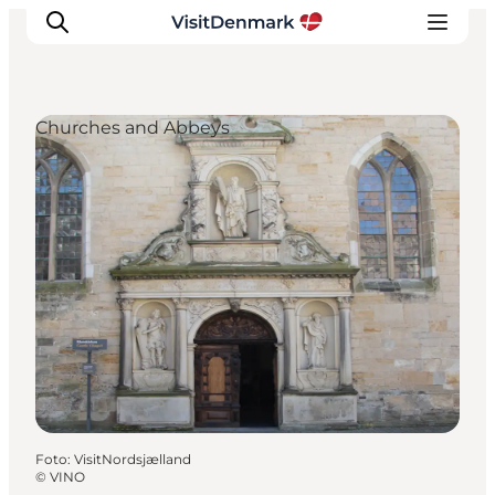
Churches and Abbeys
Ispirazioni
Dove andare
Cosa fare
Dove dormire
Pianifica il viaggio
Foto
:
VisitNordsjælland
©
VINO