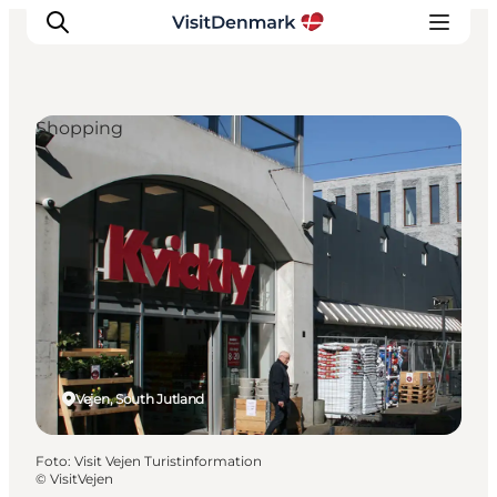
Shopping
Ispirazioni
Dove andare
Cosa fare
Dove dormire
Pianifica il viaggio
Vejen, South Jutland
Foto
:
Visit Vejen Turistinformation
©
VisitVejen