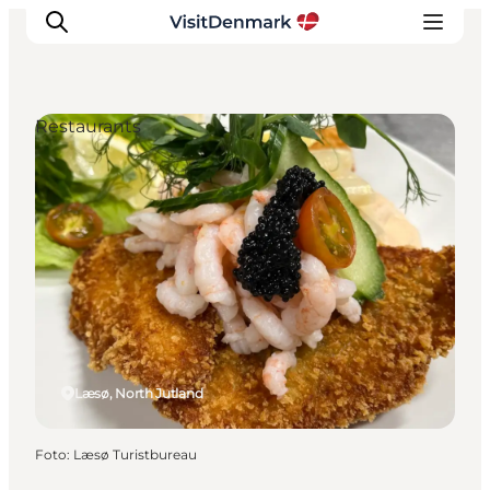
Restaurants
Ispirazioni
Dove andare
Cosa fare
Dove dormire
Pianifica il viaggio
Læsø, North Jutland
Foto
:
Læsø Turistbureau