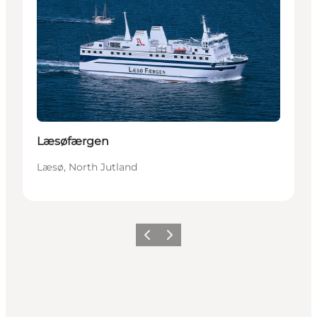
Læsøfærgen
Læsø, North Jutland
Precedente
Avanti