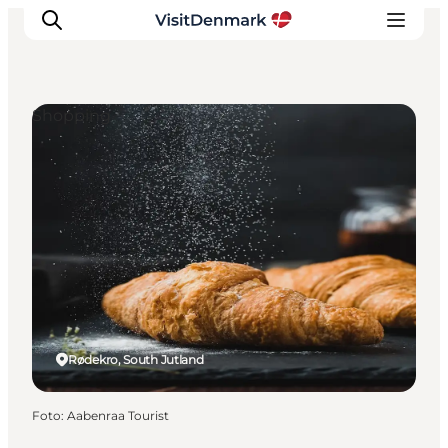
Shopping
Ispirazioni
Dove andare
Cosa fare
Dove dormire
Pianifica il viaggio
Rødekro, South Jutland
Foto
:
Aabenraa Tourist