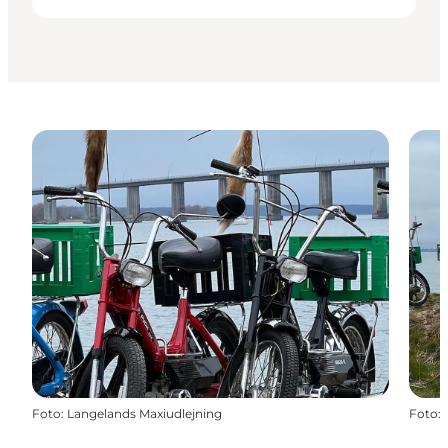
Foto
:
Langelands Maxiudlejning
Foto
: