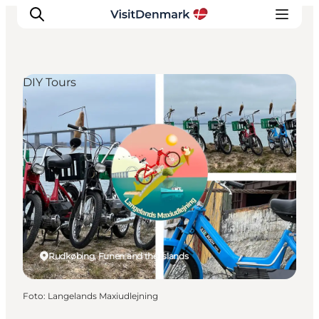
DIY Tours
Ispirazioni
Dove andare
Cosa fare
Dove dormire
Pianifica il viaggio
Rudkøbing, Funen and the Islands
Foto
:
Langelands Maxiudlejning