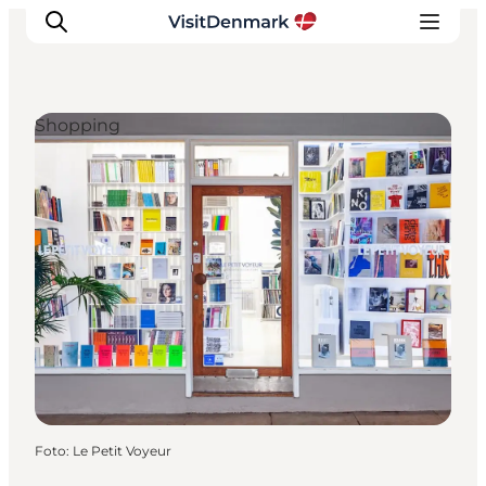
Shopping
Ispirazioni
Dove andare
Cosa fare
Dove dormire
Pianifica il viaggio
Foto
:
Le Petit Voyeur