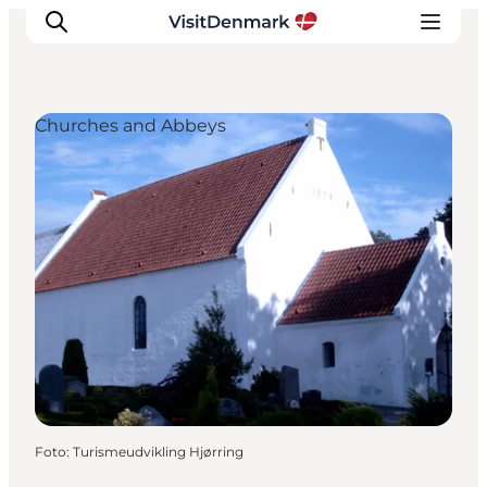
Churches and Abbeys
Ispirazioni
Dove andare
Cosa fare
Dove dormire
Pianifica il viaggio
Foto
:
Turismeudvikling Hjørring