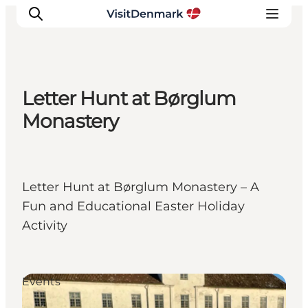
Letter Hunt at Børglum
Ispirazioni
Monastery
Dove andare
Cosa fare
Dove dormire
Letter Hunt at Børglum Monastery – A
Pianifica il viaggio
Fun and Educational Easter Holiday
Activity
Events