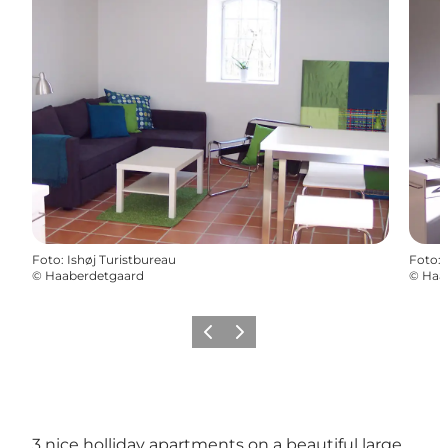
Foto
:
Ishøj Turistbureau
Foto
:
©
Haaberdetgaard
©
Haa
Precedente
Avanti
3 nice holliday apartments on a beautiful large