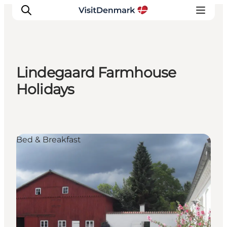
Lindegaard Farmhouse
Ispirazioni
Holidays
Dove andare
Cosa fare
Dove dormire
Bed & Breakfast
Pianifica il viaggio