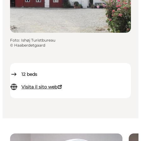
Foto
:
Ishøj Turistbureau
©
Haaberdetgaard
12
beds
Visita il sito web