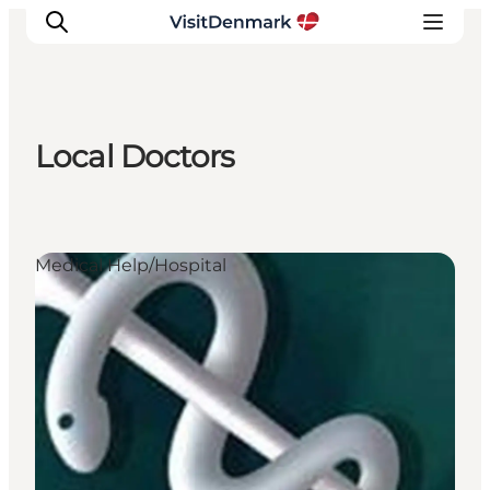
Local Doctors
Ispirazioni
Dove andare
Cosa fare
Medical Help/Hospital
Dove dormire
Pianifica il viaggio