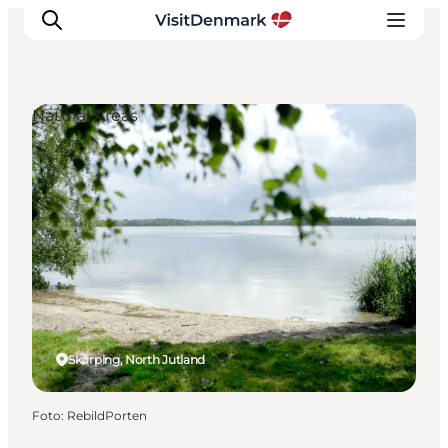
Natural Areas
Ispirazioni
Dove andare
Cosa fare
Dove dormire
Pianifica il viaggio
Skørping, North Jutland
Foto
:
RebildPorten