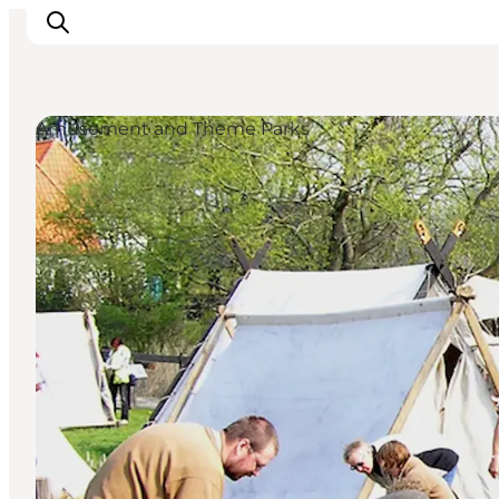
Amusement and Theme Parks
Ispirazioni
Dove andare
Cosa fare
Dove dormire
Pianifica il viaggio