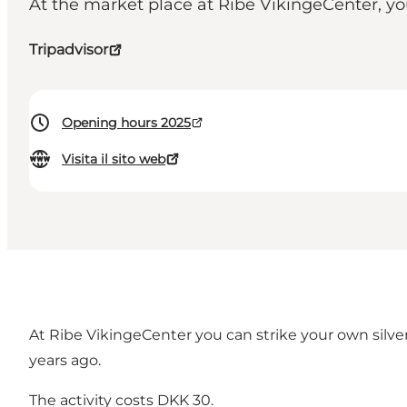
At the market place at Ribe VikingeCenter, 
Tripadvisor
Opening hours 2025
Visita il sito web
At Ribe VikingeCenter you can strike your own silver
years ago.
The activity costs DKK 30.