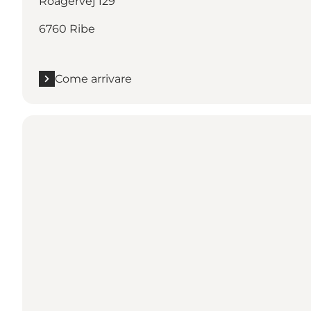
Roagervej 129
6760 Ribe
Come arrivare