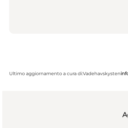
Ultimo aggiornamento a cura di:
Vadehavskysten
in
A