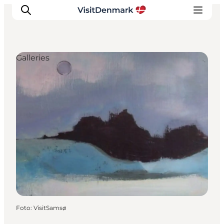
Galleries
Ispirazioni
Dove andare
Cosa fare
Dove dormire
Pianifica il viaggio
Foto
:
VisitSamsø