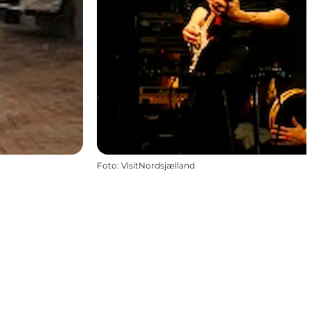
Foto
:
VisitNordsjælland