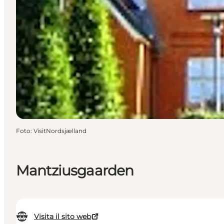
Foto
:
VisitNordsjælland
Mantziusgaarden
Visita il sito web