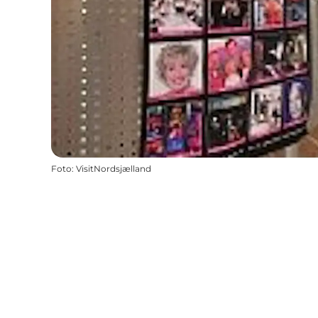
Foto
:
VisitNordsjælland